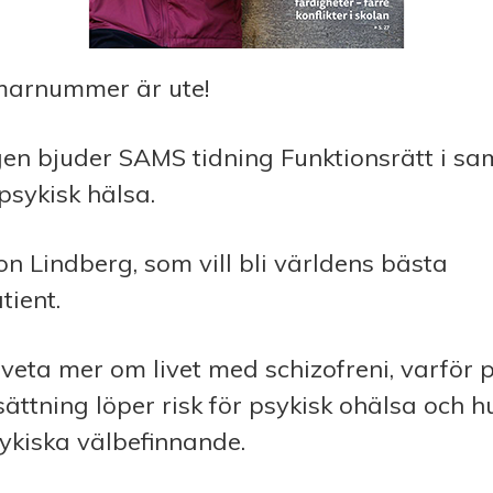
marnummer är ute!
en bjuder SAMS tidning Funktionsrätt i s
psykisk hälsa.
 Lindberg, som vill bli världens bästa
tient.
u veta mer om livet med schizofreni, varför
ättning löper risk för psykisk ohälsa och h
sykiska välbefinnande.