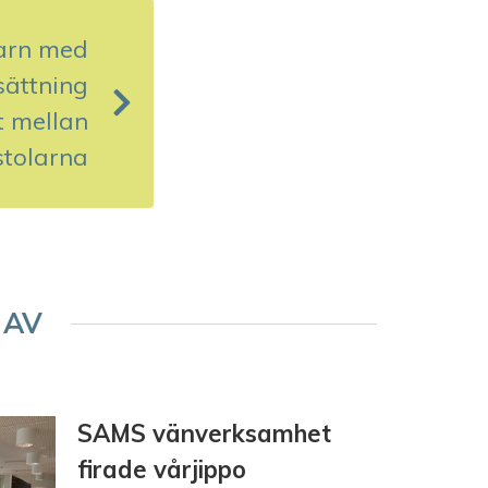
arn med
sättning
tt mellan
stolarna
 AV
SAMS vänverksamhet
firade vårjippo