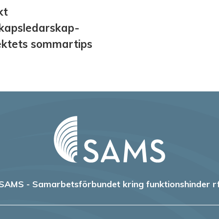
kt
kapsledarskap-
ektets sommartips
SAMS - Samarbetsförbundet kring funktionshinder r