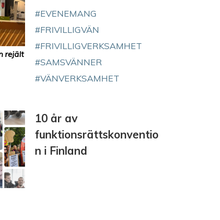
EVENEMANG
FRIVILLIGVÄN
FRIVILLIGVERKSAMHET
 rejält
SAMSVÄNNER
VÄNVERKSAMHET
10 år av
funktionsrättskonventio
n i Finland