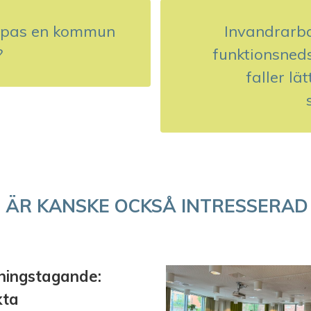
apas en kommun
Invandrarb
?
funktionsned
faller lä
 ÄR KANSKE OCKSÅ INTRESSERAD
lningstagande:
kta