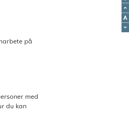
amarbete på
 personer med
ur du kan