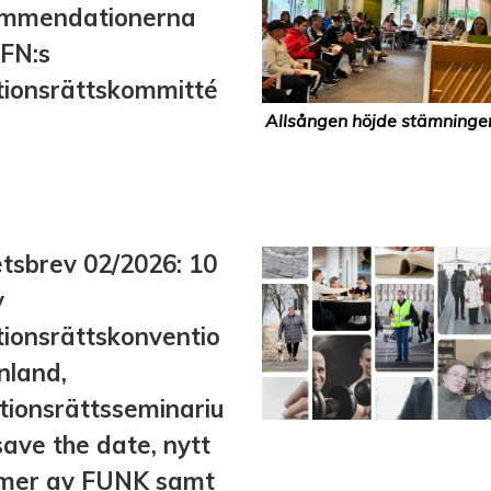
ommendationerna
 FN:s
tionsrättskommitté
Allsången höjde stämningen
tsbrev 02/2026: 10
v
tionsrättskonventio
inland,
tionsrättsseminariu
save the date, nytt
mer av FUNK samt