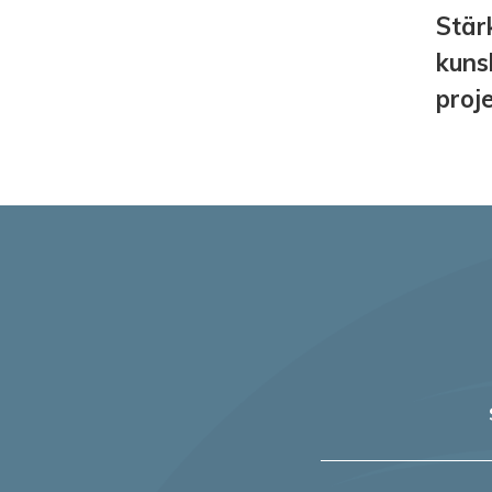
Stär
kuns
proj