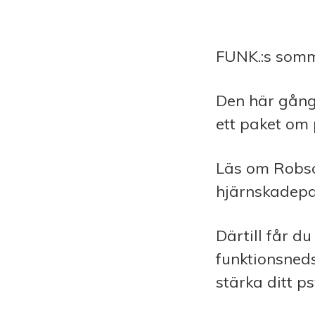
FUNK.:s som
Den här gång
ett paket om 
Läs om Robson
hjärnskadepa
Därtill får d
funktionsneds
stärka ditt p