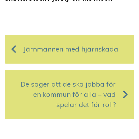
I
n
Järnmannen med hjärnskada
l
ä
g
De säger att de ska jobba för
g
en kommun för alla – vad
s
spelar det för roll?
n
a