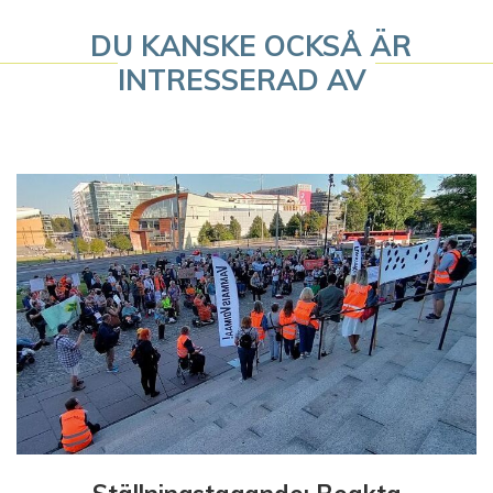
v
DU KANSKE OCKSÅ ÄR
i
INTRESSERAD AV
g
e
r
i
n
g