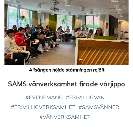
Allsången höjde stämningen rejält
SAMS vänverksamhet firade vårjippo
EVENEMANG
FRIVILLIGVÄN
FRIVILLIGVERKSAMHET
SAMSVÄNNER
VÄNVERKSAMHET