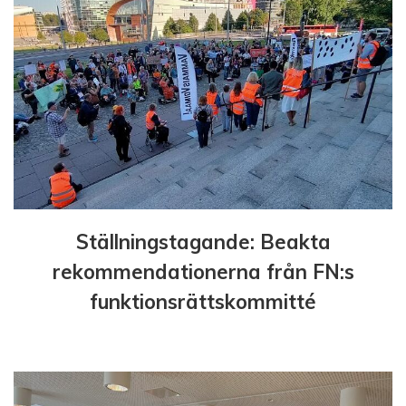
g
e
r
i
n
g
Ställningstagande: Beakta
rekommendationerna från FN:s
funktionsrättskommitté