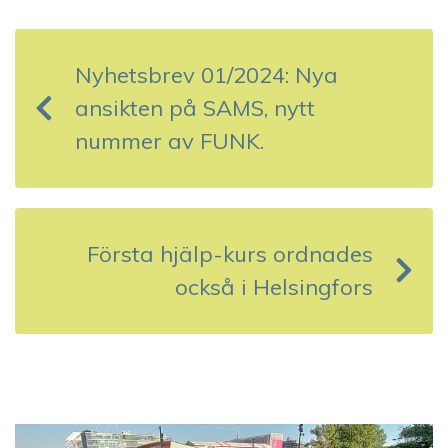
n
Nyhetsbrev 01/2024: Nya
l
ansikten på SAMS, nytt
ä
nummer av FUNK.
g
g
s
Första hjälp-kurs ordnades
också i Helsingfors
n
a
v
i