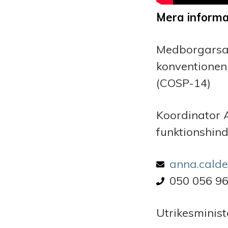
Mera informa
Medborgarsam
konventionen
(COSP-14)
Koordinator 
funktionshinde
Email add
anna.cald
Phone num
050 056 9
Utrikesminis