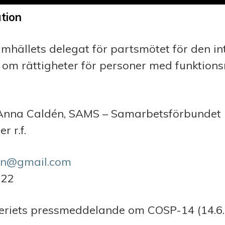
tion
hällets delegat för partsmötet för den int
 om rättigheter för personer med funktion
Anna Caldén, SAMS – Samarbetsförbundet 
r r.f.
ress
en@gmail.com
ber
622
teriets pressmeddelande om COSP-14 (14.6