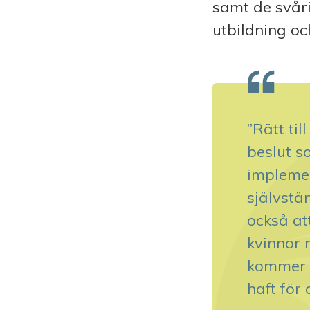
samt de svåri
utbildning oc
”Rätt til
beslut so
implemen
självstä
också at
kvinnor 
kommer 
haft för