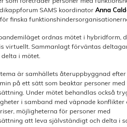
r som företräder personer med funktionsne
dikappforum SAMS koordinator
Anna Cald
för finska funktionshindersorganisationern
pandemiläget ordnas mötet i hybridform, d
s virtuellt.
Sammanlagt förväntas deltagar
 delta i mötet.
tema är samhällets återuppbyggnad efter
in på ett sätt som beaktar personer med
sättning. Under mötet behandlas också tr
tigheter i samband med väpnade konflikter
iser, möjligheterna för personer med
ättning att leva självständigt och delta i 