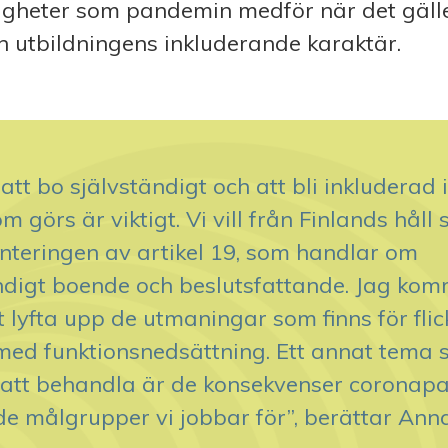
gheter som pandemin medför när det gäller t
h utbildningens inkluderande karaktär.
l att bo självständigt och att bli inkluderad i
m görs är viktigt. Vi vill från Finlands håll 
teringen av artikel 19, som handlar om
ndigt boende och beslutsfattande. Jag ko
t lyfta upp de utmaningar som finns för flic
med funktionsnedsättning. Ett annat tema 
att behandla är de konsekvenser coronap
 de målgrupper vi jobbar för”, berättar An