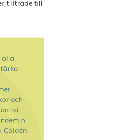
illträde till
 alla
stärka
mmer
kor och
som vi
andemin
na Caldén