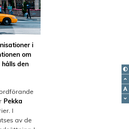
isationer i
ntionen om
 hålls den
 ordförande
er
Pekka
ier.
I
utses av de