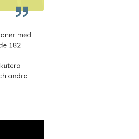
rsoner med
nde 182
skutera
och andra