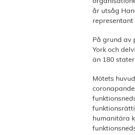
organisatione
år utsåg
Han
representant 
På grund av 
York och delvi
än 180 stater
Mötets huvud
coronapandem
funktionsned
funktionsrät
humanitära kr
funktionsneds