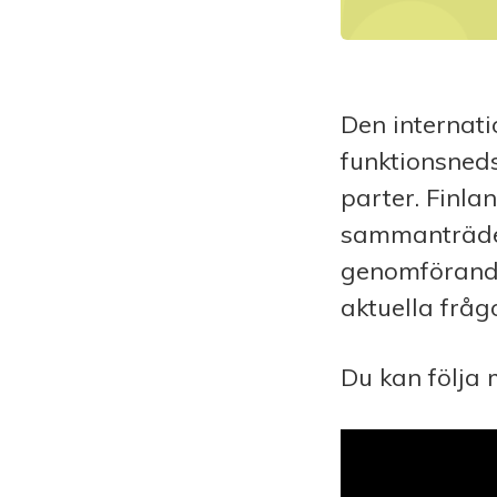
Den internati
funktionsned
parter. Finla
sammanträder 
genomförande
aktuella frågo
Du kan följa