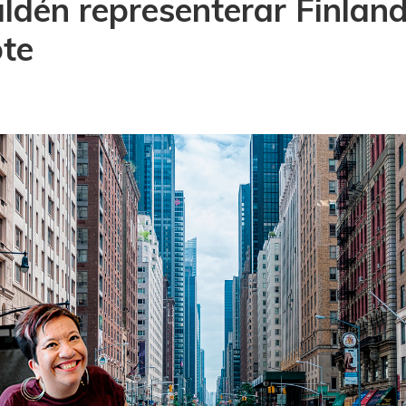
ldén representerar Finlan
te