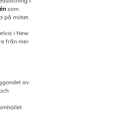
dsättning. I
én
som
a på mötet.
elvis i New
e från mer
yggandet av
 och
samhället