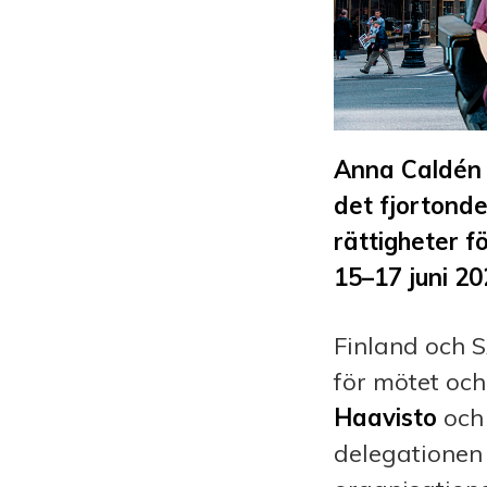
Anna Caldén r
det fjortond
rättigheter f
15–17 juni 20
Finland och S
för mötet och
Haavisto
och 
delegationen 