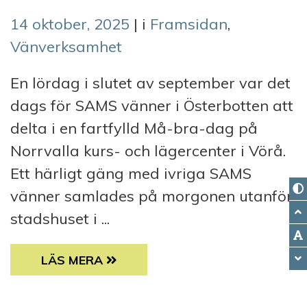
14 oktober, 2025
| i
Framsidan
,
Vänverksamhet
En lördag i slutet av september var det
dags för SAMS vänner i Österbotten att
delta i en fartfylld Må-bra-dag på
Norrvalla kurs- och lägercenter i Vörå.
Ett härligt gäng med ivriga SAMS
vänner samlades på morgonen utanför
stadshuset i ...
MÅ BRA-DAG I ÖSTERBOTTEN OCH NYLAN
LÄS MERA