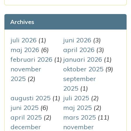
a
k
v
e
Archives
i
f
g
t
juli 2026
(1)
juni 2026
(3)
e
maj 2026
(6)
april 2026
(3)
e
r
februari 2026
(1)
januari 2026
(1)
r
:
november
oktober 2025
(9)
i
2025
(2)
september
n
2025
(1)
augusti 2025
(1)
juli 2025
(2)
g
juni 2025
(6)
maj 2025
(2)
april 2025
(2)
mars 2025
(11)
december
november