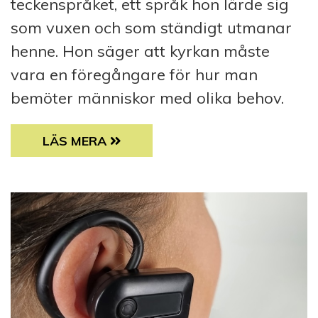
teckenspråket, ett språk hon lärde sig
som vuxen och som ständigt utmanar
henne. Hon säger att kyrkan måste
vara en föregångare för hur man
bemöter människor med olika behov.
SJÄLAVÅRD PÅ TECKENSPRÅK
LÄS MERA