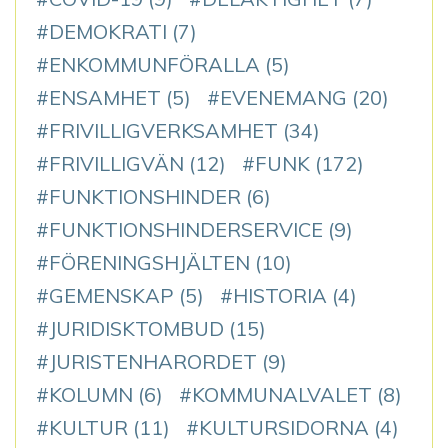
DEMOKRATI
(7)
ENKOMMUNFÖRALLA
(5)
ENSAMHET
(5)
EVENEMANG
(20)
FRIVILLIGVERKSAMHET
(34)
FRIVILLIGVÄN
(12)
FUNK
(172)
FUNKTIONSHINDER
(6)
FUNKTIONSHINDERSERVICE
(9)
FÖRENINGSHJÄLTEN
(10)
GEMENSKAP
(5)
HISTORIA
(4)
JURIDISKTOMBUD
(15)
JURISTENHARORDET
(9)
KOLUMN
(6)
KOMMUNALVALET
(8)
KULTUR
(11)
KULTURSIDORNA
(4)