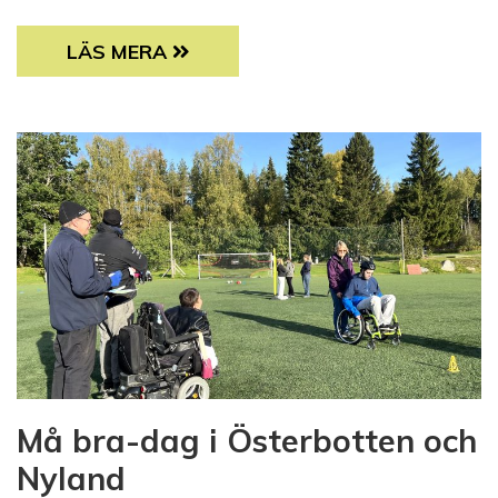
ÅRETS FRIVILLIGA 2025: LINDA HASSELBLA
LÄS MERA
Må bra-dag i Österbotten och
Nyland