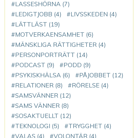
LASSESHÖRNA
(7)
LEDIGTJOBB
(4)
LIVSSKEDEN
(4)
LÄTTLÄST
(19)
MOTVERKAENSAMHET
(6)
MÄNSKLIGA RÄTTIGHETER
(4)
PERSONPORTRÄTT
(14)
PODCAST
(9)
PODD
(9)
PSYKISKHÄLSA
(6)
PÅJOBBET
(12)
RELATIONER
(8)
RÖRELSE
(4)
SAMSVÄNNER
(12)
SAMS VÄNNER
(8)
SOSAKTUELLT
(12)
TEKNOLOGI
(5)
TRYGGHET
(4)
VALAS
(4)
VOLONTÄR
(4)