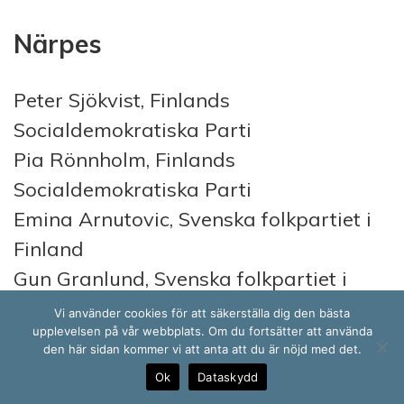
Närpes
Peter Sjökvist, Finlands
Socialdemokratiska Parti
Pia Rönnholm, Finlands
Socialdemokratiska Parti
Emina Arnutovic, Svenska folkpartiet i
Finland
Gun Granlund, Svenska folkpartiet i
Finland
Vi använder cookies för att säkerställa dig den bästa
upplevelsen på vår webbplats. Om du fortsätter att använda
Linnea Strand, Svenska folkpartiet i
den här sidan kommer vi att anta att du är nöjd med det.
Finland
Ok
Dataskydd
Marianne Nyqvist-Mannsén, Svenska