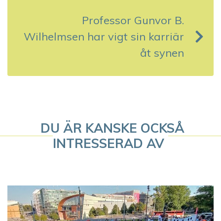
n
Professor Gunvor B.
a
Wilhelmsen har vigt sin karriär
v
åt synen
i
g
e
DU ÄR KANSKE OCKSÅ
r
INTRESSERAD AV
i
n
g