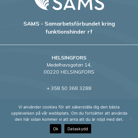
SAMS - Samarbetsförbundet kring
funktionshinder rf
HELSINGFORS
Medelhavsgatan 14,
00220 HELSINGFORS
+ 358 50 368 3288
VASA
Vi använder cookies för att säkerställa dig den bästa
Wasaborgsgränden 4,
upplevelsen på vår webbplats. Om du fortsätter att använda
65100 VASA
den här sidan kommer vi att anta att du är nöjd med det.
Ok
Dataskydd
+358 50 4318 888