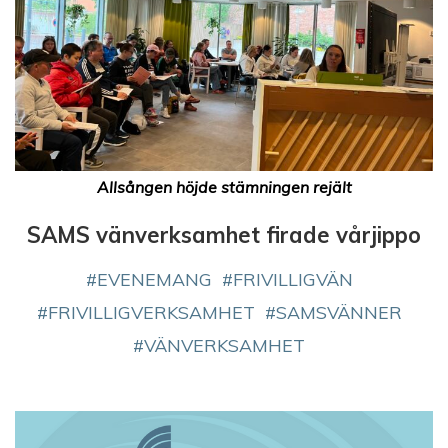
Allsången höjde stämningen rejält
SAMS vänverksamhet firade vårjippo
EVENEMANG
FRIVILLIGVÄN
FRIVILLIGVERKSAMHET
SAMSVÄNNER
VÄNVERKSAMHET