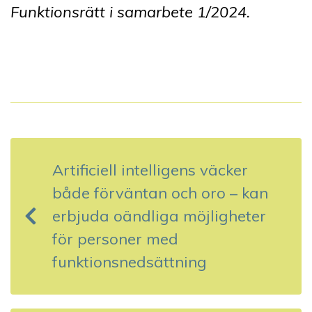
Funktionsrätt i samarbete 1
/2024.
I
n
Artificiell intelligens väcker
l
både förväntan och oro – kan
ä
erbjuda oändliga möjligheter
g
för personer med
g
funktionsnedsättning
s