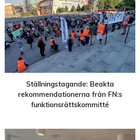
e
r
i
n
g
Ställningstagande: Beakta
rekommendationerna från FN:s
funktionsrättskommitté