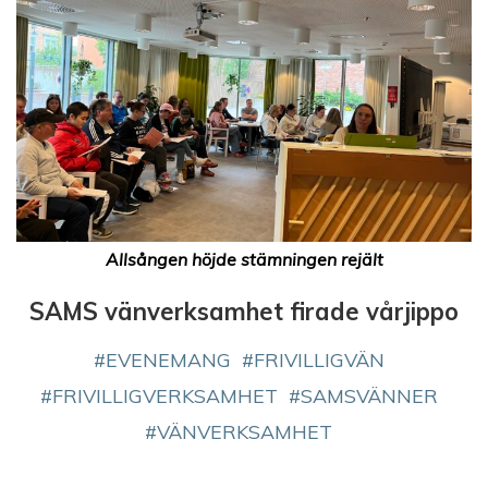
Allsången höjde stämningen rejält
SAMS vänverksamhet firade vårjippo
EVENEMANG
FRIVILLIGVÄN
FRIVILLIGVERKSAMHET
SAMSVÄNNER
VÄNVERKSAMHET