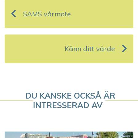
n
SAMS vårmöte
l
ä
g
Känn ditt värde
g
s
n
a
DU KANSKE OCKSÅ ÄR
INTRESSERAD AV
v
i
g