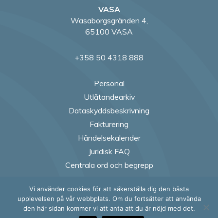
VASA
Wasaborgsgränden 4,
65100 VASA
+358 50 4318 888
Personal
Utlåtandearkiv
Dataskyddsbeskrivning
Fakturering
Händelsekalender
Juridisk FAQ
Centrala ord och begrepp
Vi använder cookies för att säkerställa dig den bästa
Follow us on Fac
Follow us on
Follow us
Follow
upplevelsen på vår webbplats. Om du fortsätter att använda
den här sidan kommer vi att anta att du är nöjd med det.