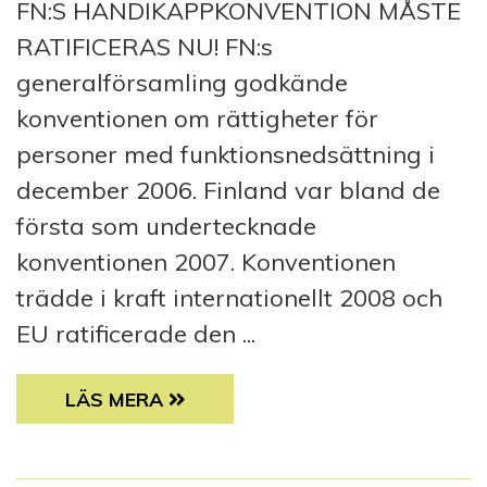
FN:S HANDIKAPPKONVENTION MÅSTE
RATIFICERAS NU! FN:s
generalförsamling godkände
konventionen om rättigheter för
personer med funktionsnedsättning i
december 2006. Finland var bland de
första som undertecknade
konventionen 2007. Konventionen
trädde i kraft internationellt 2008 och
EU ratificerade den ...
HANDIKAPPFORUM: FN:S HANDIKAPPKONVE
LÄS MERA