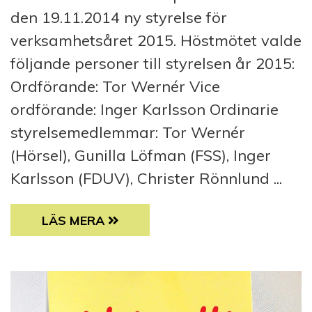
den 19.11.2014 ny styrelse för
verksamhetsåret 2015. Höstmötet valde
följande personer till styrelsen år 2015:
Ordförande: Tor Wernér Vice
ordförande: Inger Karlsson Ordinarie
styrelsemedlemmar: Tor Wernér
(Hörsel), Gunilla Löfman (FSS), Inger
Karlsson (FDUV), Christer Rönnlund ...
SAMS STYRELSE ÅR 2015
LÄS MERA