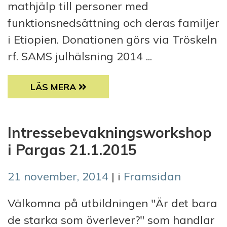
mathjälp till personer med
funktionsnedsättning och deras familjer
i Etiopien. Donationen görs via Tröskeln
rf. SAMS julhälsning 2014 ...
GOD JUL OCH GOTT NYTT ÅR!
LÄS MERA
Intressebevakningsworkshop
i Pargas 21.1.2015
21 november, 2014
| i
Framsidan
Välkomna på utbildningen "Är det bara
de starka som överlever?" som handlar