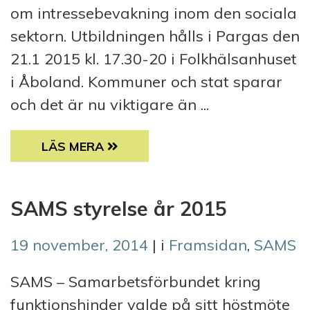
om intressebevakning inom den sociala
sektorn. Utbildningen hålls i Pargas den
21.1 2015 kl. 17.30-20 i Folkhälsanhuset
i Åboland. Kommuner och stat sparar
och det är nu viktigare än ...
INTRESSEBEVAKNINGSWORKSHOP I PARGAS
LÄS MERA
SAMS styrelse år 2015
19 november, 2014
| i
Framsidan
,
SAMS
SAMS – Samarbetsförbundet kring
funktionshinder valde på sitt höstmöte