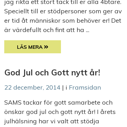
jag rikta ett stort tack till er alla 4btare.
Speciellt till er stödpersoner som ger av
er tid åt människor som behöver er! Det
är värdefullt och fint att ha ...
SÅ HÄR I SLUTET AV ÅRET…
LÄS MERA
God Jul och Gott nytt år!
22 december, 2014
| i
Framsidan
SAMS tackar för gott samarbete och
önskar god jul och gott nytt år! I årets
julhälsning har vi valt att stödja