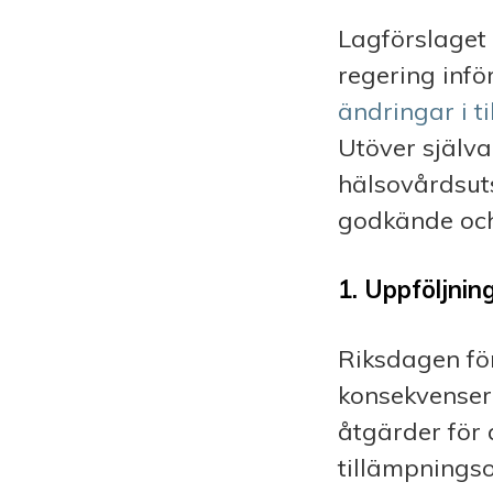
Lagförslaget
regering infö
ändringar i t
Utöver själva
hälsovårdsut
godkände och
1. Uppföljnin
Riksdagen för
konsekvenser
åtgärder för
tillämpningso