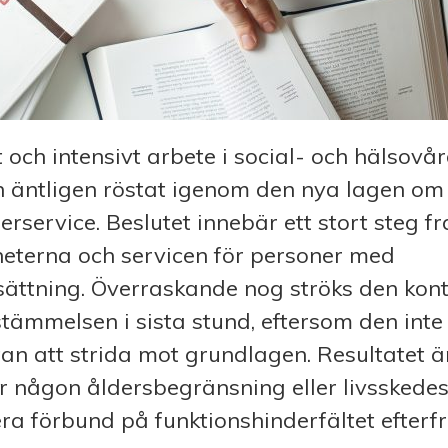
t och intensivt arbete i social- och hälsovå
n äntligen röstat igenom den nya lagen om
erservice. Beslutet innebär ett stort steg f
heterna och servicen för personer med
ättning. Överraskande nog ströks den kont
tämmelsen i sista stund, eftersom den inte
an att strida mot grundlagen. Resultatet ä
er någon åldersbegränsning eller livsskede
ra förbund på funktionshinderfältet efterf