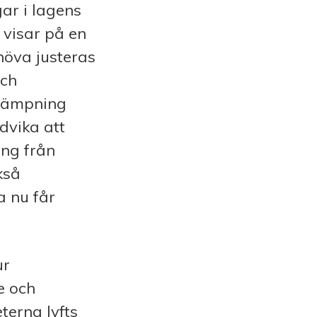
ar i lagens
 visar på en
öva justeras
och
llämpning
dvika att
ing från
kså
 nu får
ur
e och
terna lyfts