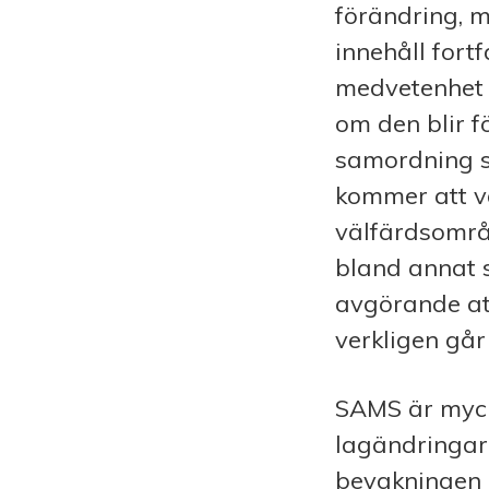
förändring, m
innehåll fort
medvetenhet 
om den blir f
samordning s
kommer att v
välfärdsområd
bland annat s
avgörande at
verkligen går 
SAMS är mycke
lagändringarn
bevakningen a