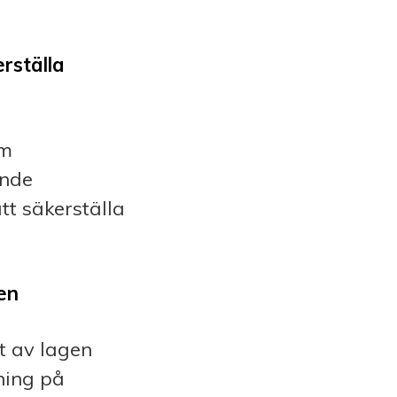
erställa
om
ande
tt säkerställa
en
t av lagen
ning på