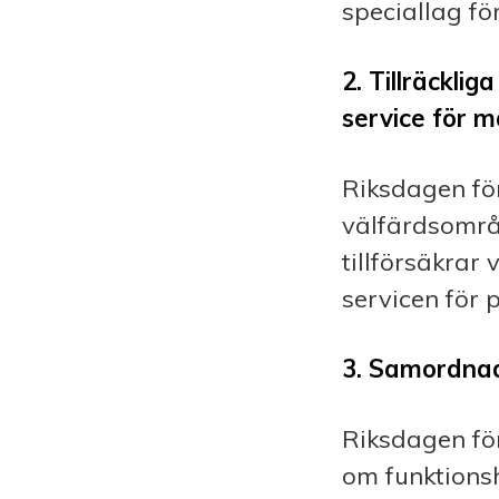
speciallag fö
2. Tillräcklig
service för 
Riksdagen för
välfärdsområd
tillförsäkrar
servicen för 
3. Samordnad 
Riksdagen för
om funktions