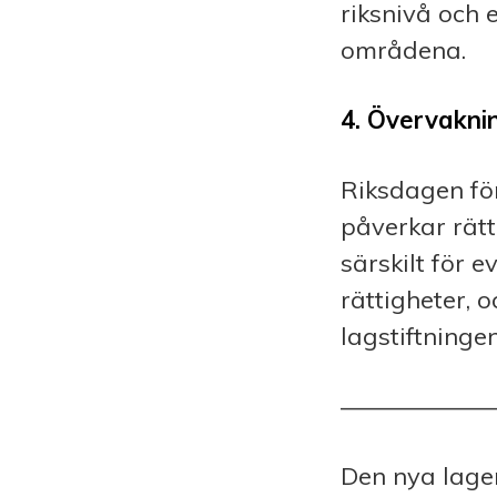
riksnivå och e
områdena.
4. Övervaknin
Riksdagen för
påverkar rätt
särskilt för 
rättigheter, 
lagstiftningen
——————
Den nya lage