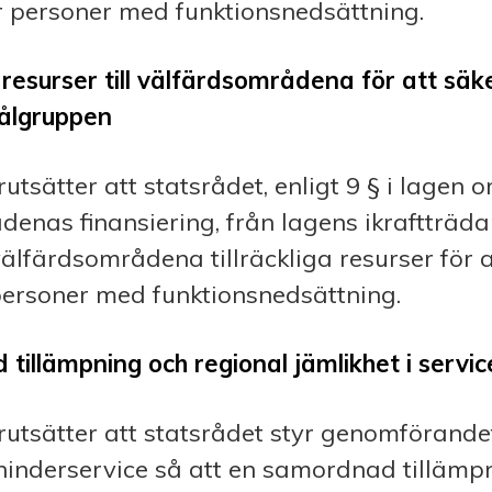
r personer med funktionsnedsättning.
a resurser till välfärdsområdena för att säk
målgruppen
utsätter att statsrådet, enligt 9 § i lagen 
enas finansiering, från lagens ikraftträd
 välfärdsområdena tillräckliga resurser för a
personer med funktionsnedsättning.
tillämpning och regional jämlikhet i servic
utsätter att statsrådet styr genomförande
hinderservice så att en samordnad tillämp