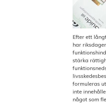
Efter ett lång
har riksdage
funktionshind
stärka rättig
funktionsneds
livsskedesbes
formuleras ut
inte innehåll
något som fle