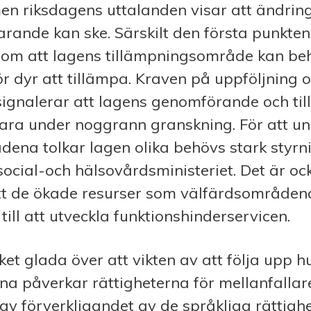
en riksdagens uttalanden visar att ändring
farande kan ske. Särskilt den första punkten
om att lagens tillämpningsområde kan beh
ör dyr att tillämpa. Kraven på uppföljning 
ignalerar att lagens genomförande och ti
ara under noggrann granskning. För att un
ena tolkar lagen olika behövs stark styrn
ocial-och hälsovårdsministeriet. Det är oc
t de ökade resurser som välfärdsområdena
till att utveckla funktionshinderservicen.
t glada över att vikten av att följa upp h
a påverkar rättigheterna för mellanfallar
v förverkligandet av de språkliga rättighe