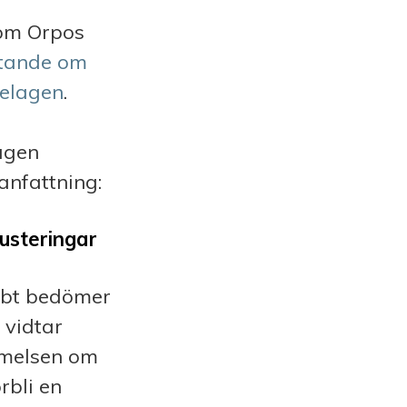
som Orpos
tande om
celagen
.
agen
nfattning:
justeringar
abbt bedömer
 vidtar
mmelsen om
rbli en