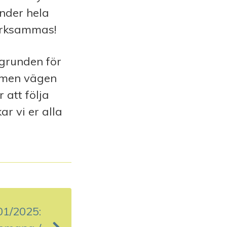
under hela
märksammas!
 grunden för
, men vägen
 att följa
ar vi er alla
01/2025: