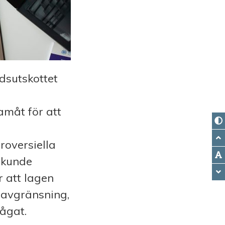
rdsutskottet
ramåt för att
roversiella
 kunde
r att lagen
savgränsning,
rågat.