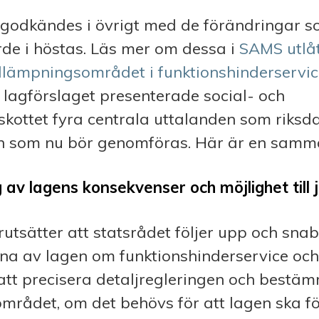
 godkändes i övrigt med de förändringar 
rde i höstas. Läs mer om dessa i
SAMS utlå
illämpningsområdet i funktionshinderservi
 lagförslaget presenterade social- och
skottet fyra centrala uttalanden som riksd
 som nu bör genomföras. Här är en samma
g av lagens konsekvenser och möjlighet till 
utsätter att statsrådet följer upp och sn
na av lagen om funktionshinderservice och
 att precisera detaljregleringen och bestä
mrådet, om det behövs för att lagen ska fö