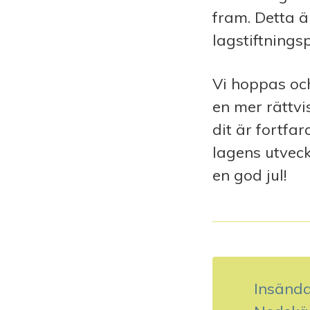
fram. Detta ä
lagstiftnings
Vi hoppas oc
en mer rättvi
dit är fortfa
lagens utveck
en god jul!
I
n
Insända
l