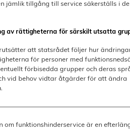
n jämlik tillgång till service säkerställs i de
g av rättigheterna för särskilt utsatta gru
utsätter att statsrådet följer hur ändringa
igheterna för personer med funktionsnedsä
eventuellt förbisedda grupper och deras spr
och vid behov vidtar åtgärder för att ändra
.
————————————————————
n om funktionshinderservice är en efterlän