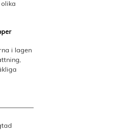
 olika
pper
rna i lagen
ttning,
åkliga
——————
gtad