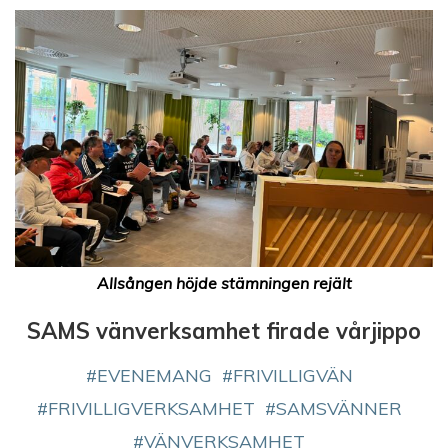
Allsången höjde stämningen rejält
SAMS vänverksamhet firade vårjippo
EVENEMANG
FRIVILLIGVÄN
FRIVILLIGVERKSAMHET
SAMSVÄNNER
VÄNVERKSAMHET