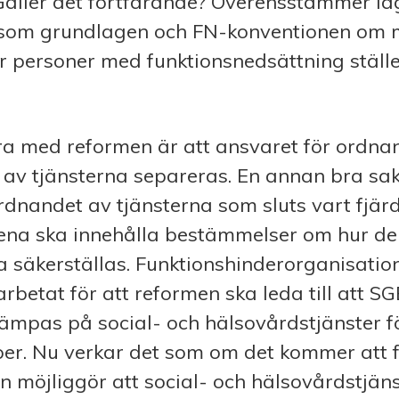
Gäller det fortfarande? Överensstämmer la
som grundlagen och FN-konventionen om 
ör personer med funktionsnedsättning ställ
ra med reformen är att ansvaret för ordna
av tjänsterna separeras. En annan bra sak
dnandet av tjänsterna som sluts vart fjär
a ska innehålla bestämmelser om hur de 
a säkerställas. Funktionshinderorganisatio
rbetat för att reformen ska leda till att S
lämpas på social- och hälsovårdstjänster f
per. Nu verkar det som om det kommer att f
 möjliggör att social- och hälsovårdstjäns