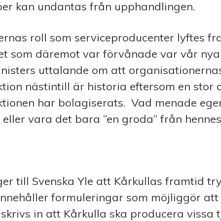
per kan undantas från upphandlingen.
rnas roll som serviceproducenter lyftes fra
t som däremot var förvånade var vår nya 
nisters uttalande om att organisationerna
ion nästintill är historia eftersom en stor 
ktionen har bolagiserats. Vad menade ege
 eller vara det bara ”en groda” från hennes
r till Svenska Yle att Kårkullas framtid 
innehåller formuleringar som möjliggör att 
skrivs in att Kårkulla ska producera vissa t