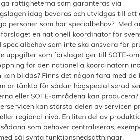
iga rättigheterna som garanteras via
slagen idag bevaras och utvidgas till att 
ga personer som har specialbehov? Med a
gförslaget en nationell koordinator för sve
 specialbehov som inte ska ansvara för pr
e uppgifter som förslaget ger till SOTE-o
öppning för den nationella koordinatorn i
kan bildas? Finns det någon fara med de 
 är tänkta för sådan högspecialiserad se
rna eller SOTE-områdena kan producera?
erservicen kan största delen av servicen 
eller regional nivå. En liten del av produkt
 sådana som behöver centraliseras, exempe
med sällsynta funktionsnedsättningar.