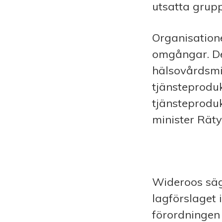
utsatta grup
Organisatione
omgångar. De
hälsovårdsmi
tjänsteprodukt
tjänsteprodu
minister Räty
Wideroos säge
lagförslaget 
förordningen 