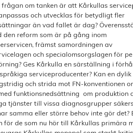
å frågan om tanken är att Kårkullas servic
npassas och utvecklas för betydligt fler
sättningar än vad fallet är dag? Överenss
d den reform som är på gång inom
derservicen, främst samordningen av
vicelagen och specialomsorgslagen för p
örning? Ges Kårkulla en särställning i förhål
språkiga serviceproducenter? Kan en dylik 
gstridig och strida mot FN-konventionen o
 med funktionsnedsättning om produktion a
a tjänster till vissa diagnosgrupper säker
r samma eller större behov inte gör det? 
en för de som nu hör till Kårkullas primära
evaras Kårkullas monopol som starkt kritis