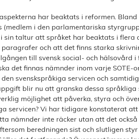
aspekterna har beaktats i reformen. Bland
 (medlem i den parlamentariska styrgrup
 sin taltur att språket har beaktats i flera 
 paragrafer och att det finns starka skriv
llgången till svensk social- och hälsovård i
ska det finnas nämnder inom varje SOTE-
 den svenskspråkiga servicen och samtidig
ppgift blir nu att granska dessa språkliga 
verklig möjlighet att påverka, styra och öv
a servicen? Vi har tidigare konstaterat at
lsatta nämnder inte räcker utan att det ocks
ftersom beredningen sist och slutligen styr 