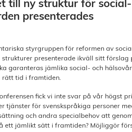
 till ny struktur för social
rden presenterades
tariska styrgruppen för reformen av socia
strukturer presenterade ikväll sitt förslag
ka garanteras jämlika social- och hälsovår
 rätt tid i framtiden.
nferensen fick vi inte svar på vår högst pr
r tjänster för svenskspråkiga personer me
sättning och andra specialbehov att genom
 ett jämlikt sätt i framtiden? Möjliggör för