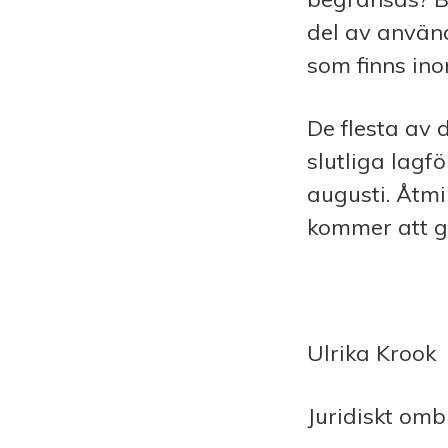
del av använ
som finns ino
De flesta av 
slutliga lagf
augusti. Åtm
kommer att g
Ulrika Krook
Juridiskt om