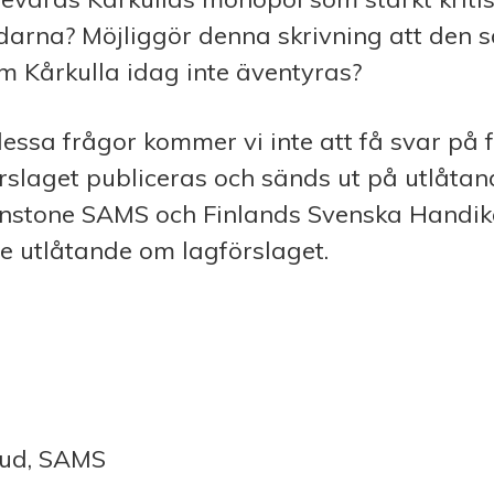
darna? Möjliggör denna skrivning att den 
m Kårkulla idag inte äventyras?
dessa frågor kommer vi inte att få svar på 
örslaget publiceras och sänds ut på utlåtan
instone SAMS och Finlands Svenska Handi
e utlåtande om lagförslaget.
bud, SAMS