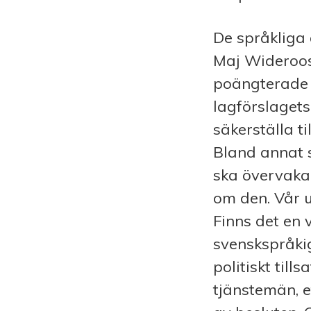
De språkliga 
Maj Wideroos
poängterade i
lagförslagets
säkerställa ti
Bland annat 
ska övervaka
om den. Vår u
Finns det en 
svenskspråkig
politiskt til
tjänstemän, e