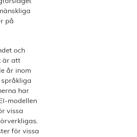
gförslaget
mänskliga
er på
ndet och
 är att
de år inom
språkliga
nerna har
GEI-modellen
ör vissa
örverkligas.
ter för vissa