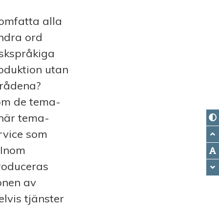
omfatta alla
ndra ord
nskspråkiga
oduktion utan
mrådena?
nom de tema-
här tema-
rvice som
 Inom
produceras
ionen av
lvis tjänster