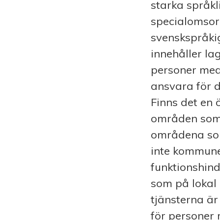
starka språkl
specialomsorg
svenskspråki
innehåller la
personer med
ansvara för d
Finns det en 
områden som 
områdena som
inte kommune
funktionshind
som på lokal 
tjänsterna är
för personer 