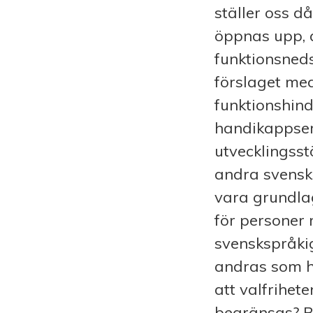
ställer oss d
öppnas upp, a
funktionsned
förslaget me
funktionshin
handikappser
utvecklingsst
andra svensk
vara grundla
för personer
svenskspråkig
andras som ha
att valfrihet
begränsas? B