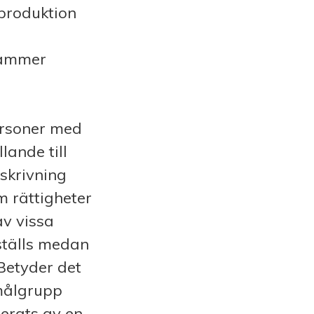
eproduktion
tämmer
ersoner med
lande till
skrivning
m rättigheter
v vissa
ställs medan
Betyder det
 målgrupp
erats av en