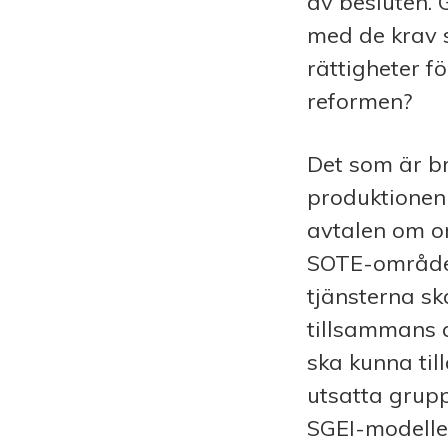
av besluten. 
med de krav 
rättigheter f
reformen?
Det som är b
produktionen 
avtalen om or
SOTE-områden
tjänsterna sk
tillsammans a
ska kunna til
utsatta grup
SGEI-modellen