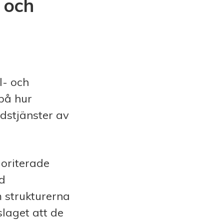
- och
l- och
 på hur
dstjänster av
ioriterade
d
 strukturerna
slaget att de