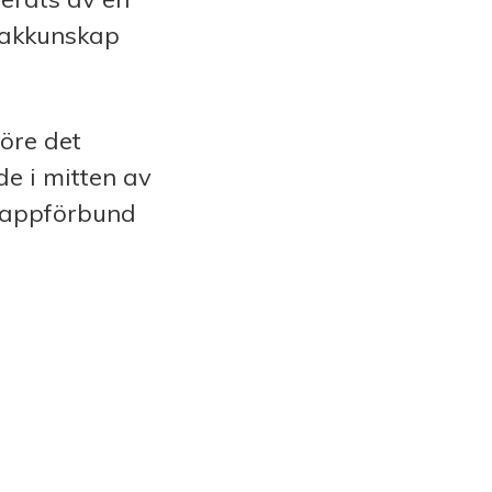
sakkunskap
före det
de i mitten av
kappförbund