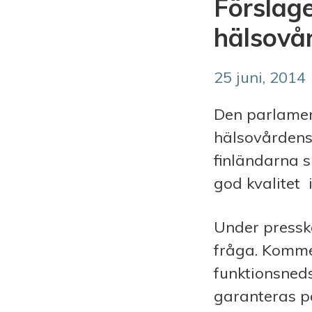
Förslaget
hälsovå
25 juni, 2014
Den parlamen
hälsovårdens 
finländarna s
god kvalitet i
Under pressko
fråga. Komme
funktionsned
garanteras på