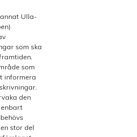
 annat Ulla-
pen)
av
ningar som ska
 framtiden.
område som
t informera
skrivningar.
ervaka den
t enbart
å behövs
en stor del