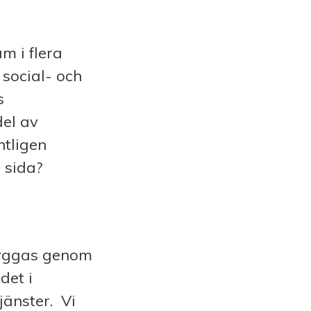
m i flera
social- och
s
del av
ntligen
 sida?
tryggas genom
det i
jänster. Vi