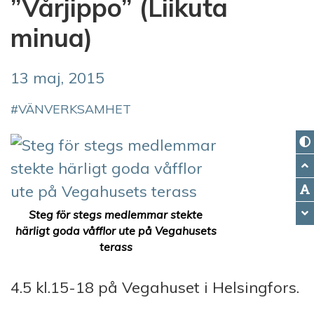
”Vårjippo” (Liikuta
minua)
13 maj, 2015
VÄNVERKSAMHET
Steg för stegs medlemmar stekte
härligt goda våfflor ute på Vegahusets
terass
4.5 kl.15-18 på Vegahuset i Helsingfors.