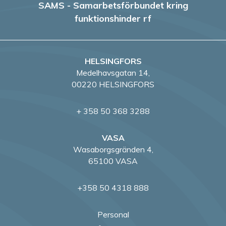
e
SAMS - Samarbetsförbundet kring
funktionshinder rf
r
i
HELSINGFORS
n
Medelhavsgatan 14,
g
00220 HELSINGFORS
+ 358 50 368 3288
VASA
Wasaborgsgränden 4,
65100 VASA
+358 50 4318 888
Personal