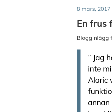
8 mars, 2017
En frus 
Blogginlägg f
” Jag h
inte mi
Alaric
funkti
annan 