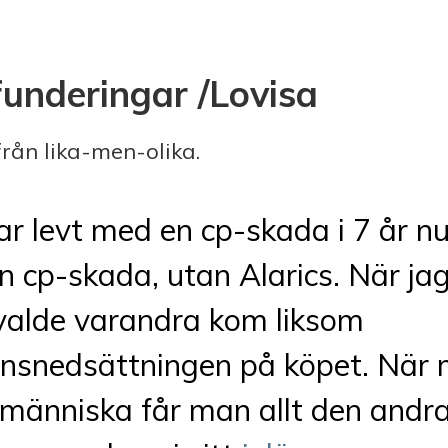
funderingar /Lovisa
rån lika-men-olika.
ar levt med en cp-skada i 7 år n
n cp-skada, utan Alarics. När ja
 valde varandra kom liksom
onsnedsättningen på köpet. När 
människa får man allt den andra