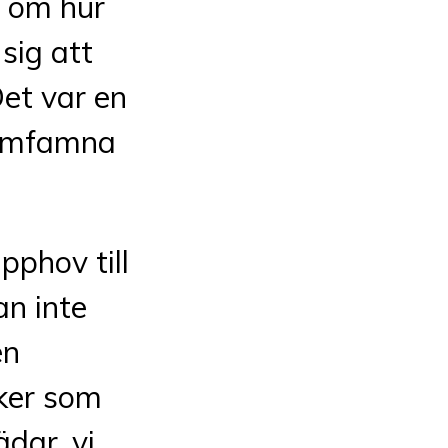
om hur
 sig att
Det var en
n omfamna
pphov till
an inte
en
aker som
dar, vi