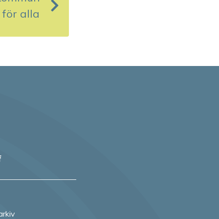
för alla
f
arkiv