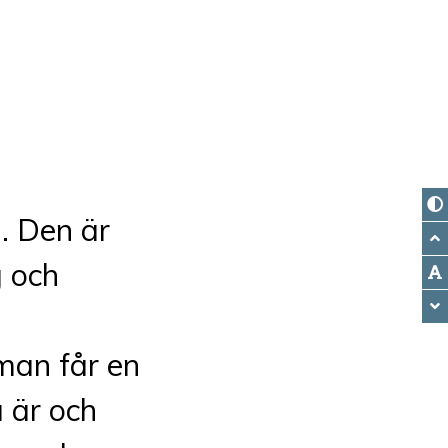
u. Den är
g och
man får en
 är och