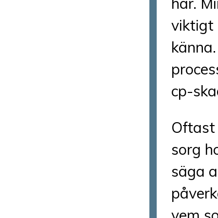
har. Mi
viktigt
känna. 
proces
cp-ska
Oftast
sorg h
säga a
påverk
vem som