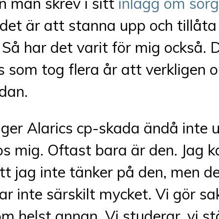
n man skrev i sitt
inlägg om sorg
 det är att stanna upp och tillåta
Så har det varit för mig också. 
s som tog flera år att verklige
dan.
 ger Alarics cp-skada ändå inte u
os mig. Oftast bara är den. Jag k
tt jag inte tänker på den, men d
ar inte särskilt mycket. Vi gör s
 helst annan. Vi studerar, vi stä