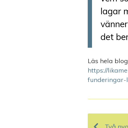
lagar m
vänner
det ber
Läs hela blog
https://likam
funderingar-l
I
n
Två nya