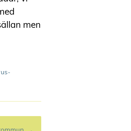
 med
sällan men
rus-
g kommun