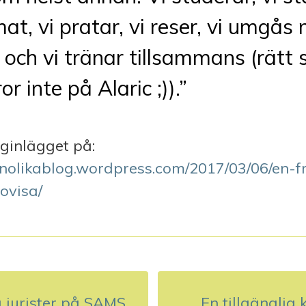
at, vi pratar, vi reser, vi umgås
 och vi tränar tillsammans (rätt 
or inte på Alaric ;)).”
ginlägget på:
enolikablog.wordpress.com/2017/03/06/en-f
ovisa/
 jurister på SAMS
En tillgängli