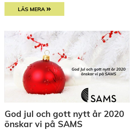
FUNKTIONSNEDSÄTTNING OCH KONSTNÄRS
LÄS MERA
God jul och gott nytt år 2020
önskar vi på SAMS