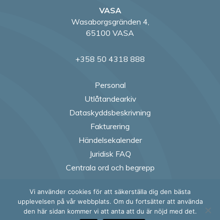
VASA
Wasaborgsgränden 4,
65100 VASA
+358 50 4318 888
Personal
Utlåtandearkiv
Dataskyddsbeskrivning
Fakturering
Händelsekalender
Juridisk FAQ
Centrala ord och begrepp
Vi använder cookies för att säkerställa dig den bästa
Follow us on Fac
Follow us on
Follow us
Follow
upplevelsen på vår webbplats. Om du fortsätter att använda
den här sidan kommer vi att anta att du är nöjd med det.