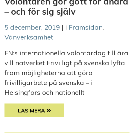
Volontären gör gott för andra
– och för sig själv
5 december, 2019
| i
Framsidan
,
Vänverksamhet
FN:s internationella volontärdag till ära
vill nätverket Frivilligt på svenska lyfta
fram möjligheterna att göra
frivilligarbete på svenska – i
Helsingfors och nationellt
VOLONTÄREN GÖR GOTT FÖR ANDRA – OCH 
LÄS MERA