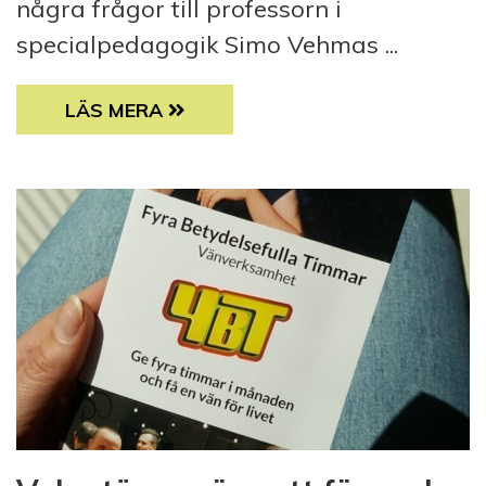
några frågor till professorn i
specialpedagogik Simo Vehmas ...
DEN EVIGT STUDERANDE FILOSOFEN SIMO 
LÄS MERA