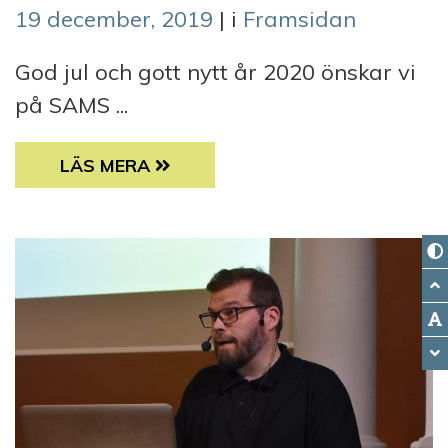
19 december, 2019
| i
Framsidan
God jul och gott nytt år 2020 önskar vi
på SAMS ...
GOD JUL OCH GOTT NYTT ÅR 2020 ÖNSKAR
LÄS MERA