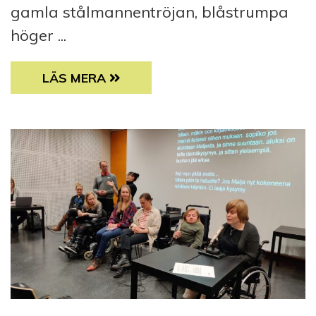
gamla stålmannentröjan, blåstrumpa
höger ...
HUMORN SAMMANFÖR PLAGGEN I TVÄTTM
LÄS MERA