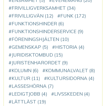
ENSAMHET
(5)
EVENEMANG
(20)
FRIVILLIGVERKSAMHET
(34)
FRIVILLIGVÄN
(12)
FUNK
(172)
FUNKTIONSHINDER
(6)
FUNKTIONSHINDERSERVICE
(9)
FÖRENINGSHJÄLTEN
(10)
GEMENSKAP
(5)
HISTORIA
(4)
JURIDISKTOMBUD
(15)
JURISTENHARORDET
(9)
KOLUMN
(6)
KOMMUNALVALET
(8)
KULTUR
(11)
KULTURSIDORNA
(4)
LASSESHÖRNA
(7)
LEDIGTJOBB
(4)
LIVSSKEDEN
(4)
LÄTTLÄST
(19)