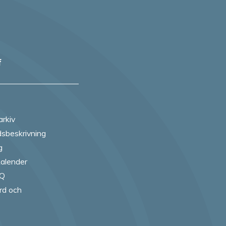
f
arkiv
sbeskrivning
g
alender
AQ
rd och