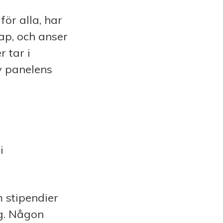
för alla, har
ap, och anser
r tar i
av panelens
i
 stipendier
ng. Någon