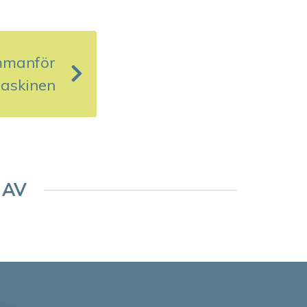
mmanför
maskinen
 AV