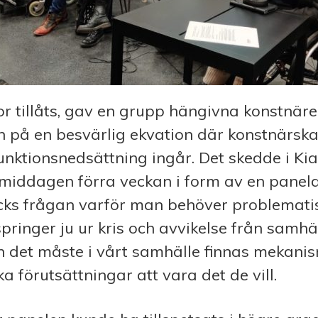
r tillåts, gav en grupp hängivna konstnäre
in på en besvärlig ekvation där konstnärsk
unktionsnedsättning ingår. Det skedde i K
middagen förra veckan i form av en paneld
cks frågan varför man behöver problemati
springer ju ur kris och avvikelse från samh
en det måste i vårt samhälle finnas mekani
ika förutsättningar att vara det de vill.