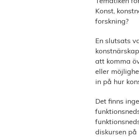
Tematiken för
Konst, konstn
forskning?
En slutsats va
konstnärskape
att komma öv
eller möjlighe
in på hur kon
Det finns ing
funktionsneds
funktionsneds
diskursen på 