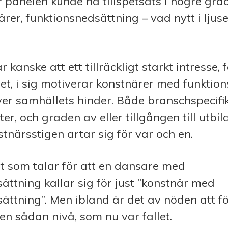
 panelen kunde ha tillspetsats i högre gra
ärer, funktionsnedsättning – vad nytt i ljus
r kanske att ett tillräckligt starkt intresse, 
t, i sig motiverar konstnärer med funktio
er samhällets hinder. Både branschspecif
ter, och graden av eller tillgången till utbil
stnärsstigen artar sig för var och en.
et som talar för att en dansare med
ättning kallar sig för just ”konstnär med
ättning”. Men ibland är det av nöden att fö
en sådan nivå, som nu var fallet.