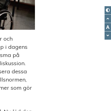
r och
ap i dagens
iasma på
iskussion.
sera dessa
ällsnormen,
smer som gör