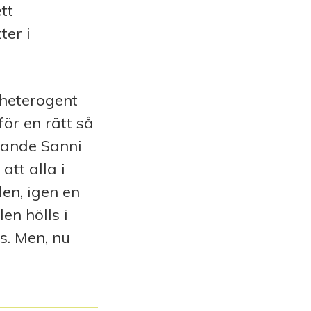
ett
ter i
 heterogent
ör en rätt så
örande Sanni
att alla i
en, igen en
en hölls i
s. Men, nu