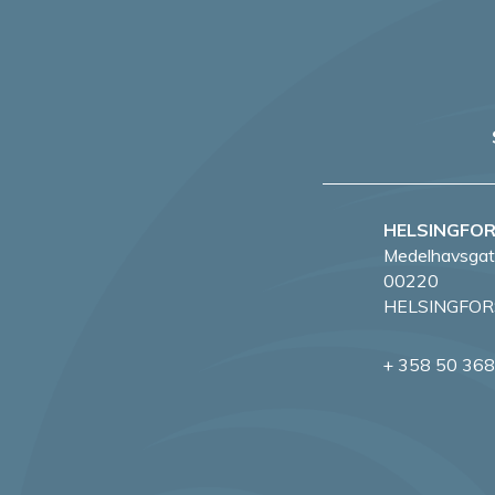
g
e
r
i
n
HELSINGFO
Medelhavsgat
g
00220
HELSINGFOR
+ 358 50 36