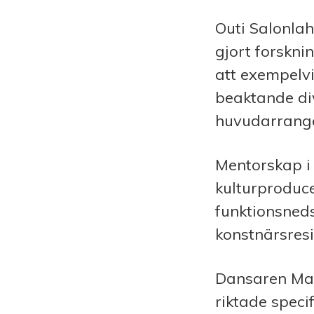
Outi Salonlah
gjort forskni
att exempelvi
beaktande dive
huvudarrangö
Mentorskap i
kulturproduce
funktionsneds
konstnärsresi
Dansaren Mai
riktade speci