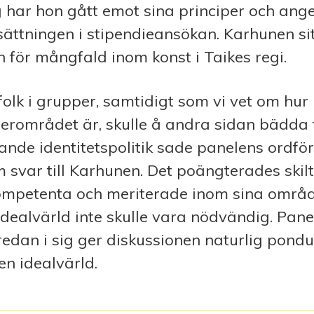
 har hon gått emot sina principer och ang
ättningen i stipendieansökan. Karhunen sit
för mångfald inom konst i Taikes regi.
folk i grupper, samtidigt som vi vet om hur
erområdet är, skulle å andra sidan bädda f
ande identitetspolitik sade panelens ordf
svar till Karhunen. Det poängterades skilt 
ompetenta och meriterade inom sina områd
idealvärld inte skulle vara nödvändig. Panel
dan i sig ger diskussionen naturlig pondu
 en idealvärld.