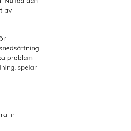
d. Nu löd den
et av
för
nsnedsättning
ika problem
dning, spelar
ra in