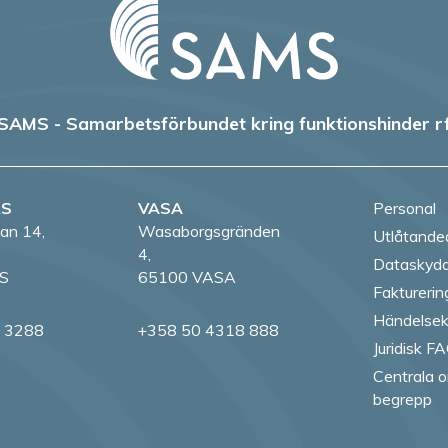
SAMS - Samarbetsförbundet kring funktionshinder r
RS
VASA
Personal
an 14,
Wasaborgsgränden
Utlåtande
4,
Dataskydd
S
65100 VASA
Fakturerin
Händelsek
8 3288
+358 50 4318 888
Juridisk F
Centrala o
begrepp