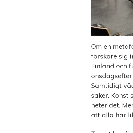
Om en metafo
forskare sig 
Finland och f
onsdagsefter
Samtidigt vä
saker. Konst 
heter det. M
att alla har l