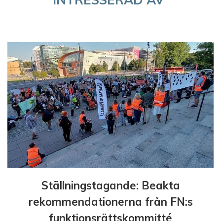
n
g
Ställningstagande: Beakta
rekommendationerna från FN:s
funktionsrättskommitté