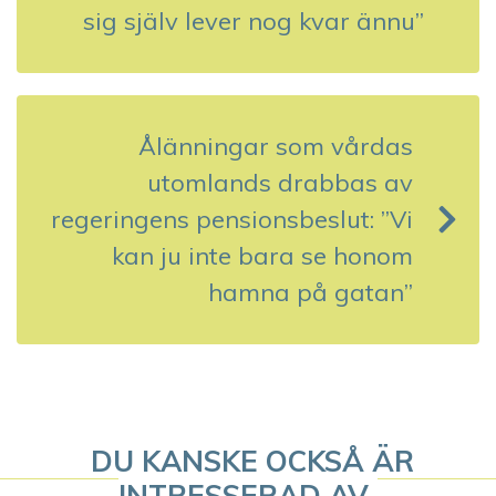
g
sig själv lever nog kvar ännu”
g
s
Ålänningar som vårdas
n
utomlands drabbas av
a
regeringens pensionsbeslut: ”Vi
v
kan ju inte bara se honom
hamna på gatan”
i
g
e
r
DU KANSKE OCKSÅ ÄR
i
INTRESSERAD AV