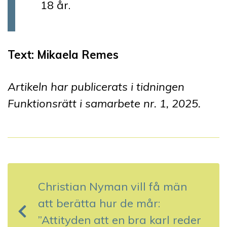
18 år.
Text: Mikaela Remes
Artikeln har publicerats i tidningen
Funktionsrätt i samarbete nr. 1, 2025.
I
n
Christian Nyman vill få män
l
att berätta hur de mår:
ä
”Attityden att en bra karl reder