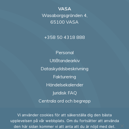
VASA
Wasaborgsgränden 4,
65100 VASA
+358 50 4318 888
Personal
Utlåtandearkiv
Dataskyddsbeskrivning
Fakturering
Händelsekalender
Juridisk FAQ
Centrala ord och begrepp
Vi använder cookies för att säkerställa dig den bästa
Follow us on Fac
Follow us on
Follow us
Follow
upplevelsen på vår webbplats. Om du fortsätter att använda
den här sidan kommer vi att anta att du är nöjd med det.