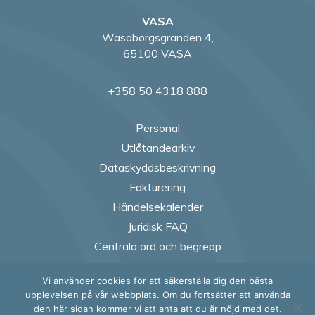
VASA
Wasaborgsgränden 4,
65100 VASA
+358 50 4318 888
Personal
Utlåtandearkiv
Dataskyddsbeskrivning
Fakturering
Händelsekalender
Juridisk FAQ
Centrala ord och begrepp
Vi använder cookies för att säkerställa dig den bästa
Follow us on Fac
Follow us on
Follow us
Follow
upplevelsen på vår webbplats. Om du fortsätter att använda
den här sidan kommer vi att anta att du är nöjd med det.