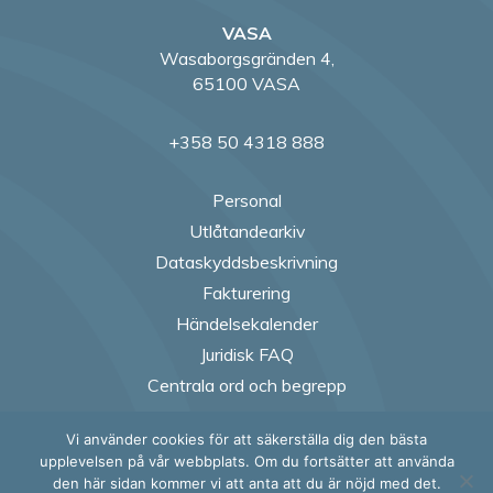
VASA
Wasaborgsgränden 4,
65100 VASA
+358 50 4318 888
Personal
Utlåtandearkiv
Dataskyddsbeskrivning
Fakturering
Händelsekalender
Juridisk FAQ
Centrala ord och begrepp
Vi använder cookies för att säkerställa dig den bästa
Follow us on Fac
Follow us on
Follow us
Follow
upplevelsen på vår webbplats. Om du fortsätter att använda
den här sidan kommer vi att anta att du är nöjd med det.