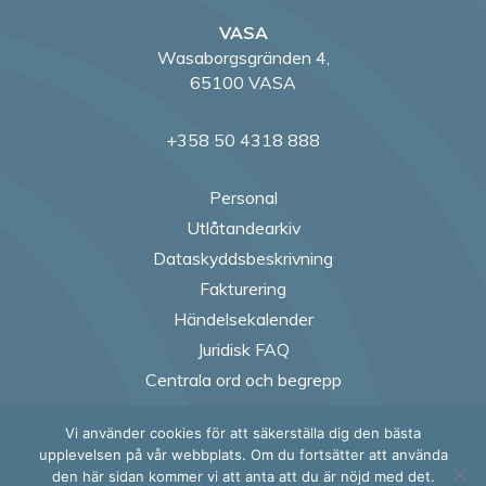
VASA
Wasaborgsgränden 4,
65100 VASA
+358 50 4318 888
Personal
Utlåtandearkiv
Dataskyddsbeskrivning
Fakturering
Händelsekalender
Juridisk FAQ
Centrala ord och begrepp
Vi använder cookies för att säkerställa dig den bästa
Follow us on Fac
Follow us on
Follow us
Follow
upplevelsen på vår webbplats. Om du fortsätter att använda
den här sidan kommer vi att anta att du är nöjd med det.