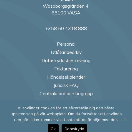
Wasaborgsgränden 4,
65100 VASA
+358 50 4318 888
Personal
Utlåtandearkiv
Dataskyddsbeskrivning
Fakturering
Händelsekalender
Juridisk FAQ
Centrala ord och begrepp
Vi använder cookies för att säkerställa dig den bästa
Follow us on Fac
Follow us on
Follow us
Follow
upplevelsen på vår webbplats. Om du fortsätter att använda
den här sidan kommer vi att anta att du är nöjd med det.
Ok
Dataskydd