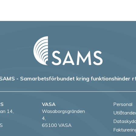
SAMS - Samarbetsförbundet kring funktionshinder r
RS
VASA
Personal
an 14,
Wasaborgsgränden
Utlåtande
4,
Dataskydd
S
65100 VASA
Fakturerin