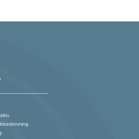
f
arkiv
sbeskrivning
g