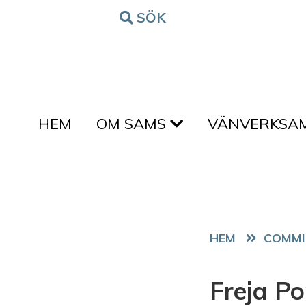
Hoppa till innehållet
SÖK
FORM
HEM
OM SAMS
VÄNVERKSA
HEM
COMM
Freja P