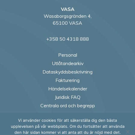
VASA
Wasaborgsgränden 4,
65100 VASA
+358 50 4318 888
Personal
Utlåtandearkiv
Dataskyddsbeskrivning
Fakturering
Händelsekalender
Juridisk FAQ
Centrala ord och begrepp
Vi använder cookies för att säkerställa dig den bästa
Follow us on Fac
Follow us on
Follow us
Follow
upplevelsen på vår webbplats. Om du fortsätter att använda
den här sidan kommer vi att anta att du är nöjd med det.