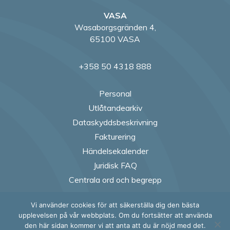
VASA
Wasaborgsgränden 4,
65100 VASA
+358 50 4318 888
Personal
Utlåtandearkiv
Dataskyddsbeskrivning
Fakturering
Händelsekalender
Juridisk FAQ
Centrala ord och begrepp
Vi använder cookies för att säkerställa dig den bästa
Follow us on Fac
Follow us on
Follow us
Follow
upplevelsen på vår webbplats. Om du fortsätter att använda
den här sidan kommer vi att anta att du är nöjd med det.