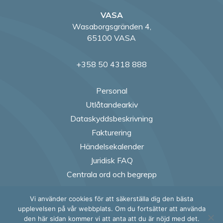
VASA
Wasaborgsgränden 4,
65100 VASA
+358 50 4318 888
Personal
Utlåtandearkiv
Dataskyddsbeskrivning
Fakturering
Händelsekalender
Juridisk FAQ
Centrala ord och begrepp
Vi använder cookies för att säkerställa dig den bästa
Follow us on Fac
Follow us on
Follow us
Follow
upplevelsen på vår webbplats. Om du fortsätter att använda
den här sidan kommer vi att anta att du är nöjd med det.