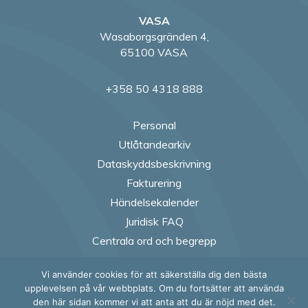
VASA
Wasaborgsgränden 4,
65100 VASA
+358 50 4318 888
Personal
Utlåtandearkiv
Dataskyddsbeskrivning
Fakturering
Händelsekalender
Juridisk FAQ
Centrala ord och begrepp
Vi använder cookies för att säkerställa dig den bästa
Follow us on Fac
Follow us on
Follow us
Follow
upplevelsen på vår webbplats. Om du fortsätter att använda
den här sidan kommer vi att anta att du är nöjd med det.