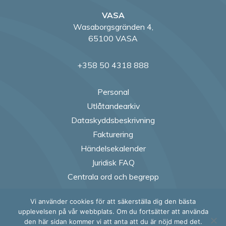
VASA
Wasaborgsgränden 4,
65100 VASA
+358 50 4318 888
Personal
Utlåtandearkiv
Dataskyddsbeskrivning
Fakturering
Händelsekalender
Juridisk FAQ
Centrala ord och begrepp
Vi använder cookies för att säkerställa dig den bästa
Follow us on Fac
Follow us on
Follow us
Follow
upplevelsen på vår webbplats. Om du fortsätter att använda
den här sidan kommer vi att anta att du är nöjd med det.