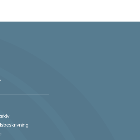
f
arkiv
sbeskrivning
g