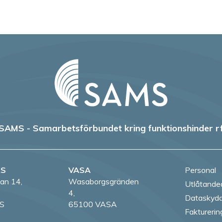
SAMS - Samarbetsförbundet kring funktionshinder r
RS
VASA
Personal
an 14,
Wasaborgsgränden
Utlåtande
4,
Dataskydd
S
65100 VASA
Fakturerin