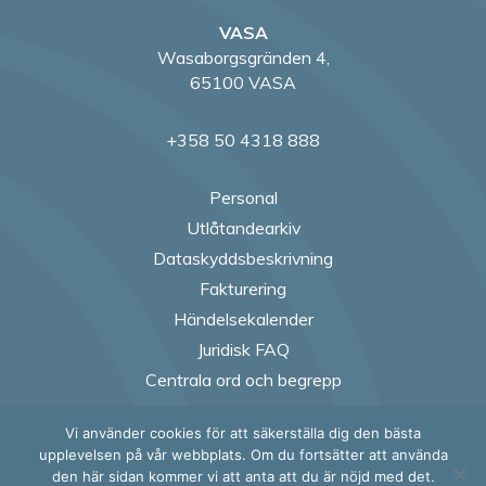
VASA
Wasaborgsgränden 4,
65100 VASA
+358 50 4318 888
Personal
Utlåtandearkiv
Dataskyddsbeskrivning
Fakturering
Händelsekalender
Juridisk FAQ
Centrala ord och begrepp
Vi använder cookies för att säkerställa dig den bästa
Follow us on Fac
Follow us on
Follow us
Follow
upplevelsen på vår webbplats. Om du fortsätter att använda
den här sidan kommer vi att anta att du är nöjd med det.