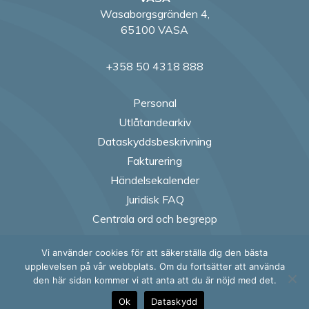
Wasaborgsgränden 4,
65100 VASA
+358 50 4318 888
Personal
Utlåtandearkiv
Dataskyddsbeskrivning
Fakturering
Händelsekalender
Juridisk FAQ
Centrala ord och begrepp
Vi använder cookies för att säkerställa dig den bästa
Follow us on Fac
Follow us on
Follow us
Follow
upplevelsen på vår webbplats. Om du fortsätter att använda
den här sidan kommer vi att anta att du är nöjd med det.
Ok
Dataskydd