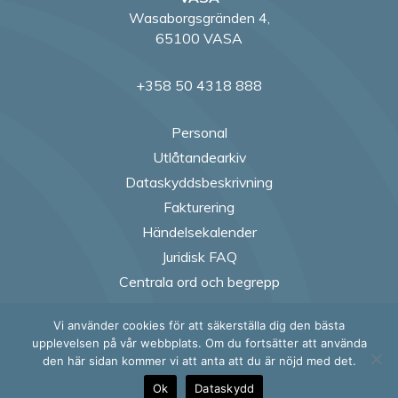
Wasaborgsgränden 4,
65100 VASA
+358 50 4318 888
Personal
Utlåtandearkiv
Dataskyddsbeskrivning
Fakturering
Händelsekalender
Juridisk FAQ
Centrala ord och begrepp
Vi använder cookies för att säkerställa dig den bästa
Follow us on Fac
Follow us on
Follow us
Follow
upplevelsen på vår webbplats. Om du fortsätter att använda
den här sidan kommer vi att anta att du är nöjd med det.
Ok
Dataskydd