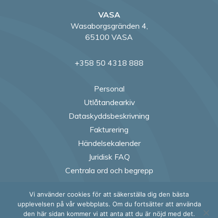
VASA
Wasaborgsgränden 4,
65100 VASA
+358 50 4318 888
Personal
Utlåtandearkiv
Dataskyddsbeskrivning
Fakturering
Händelsekalender
Juridisk FAQ
Centrala ord och begrepp
Vi använder cookies för att säkerställa dig den bästa
Follow us on Fac
Follow us on
Follow us
Follow
upplevelsen på vår webbplats. Om du fortsätter att använda
den här sidan kommer vi att anta att du är nöjd med det.