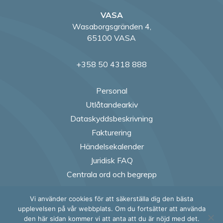
VASA
Wasaborgsgränden 4,
65100 VASA
+358 50 4318 888
Personal
Utlåtandearkiv
Dataskyddsbeskrivning
Fakturering
Händelsekalender
Juridisk FAQ
Centrala ord och begrepp
Vi använder cookies för att säkerställa dig den bästa
Follow us on Fac
Follow us on
Follow us
Follow
upplevelsen på vår webbplats. Om du fortsätter att använda
den här sidan kommer vi att anta att du är nöjd med det.