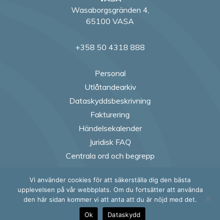
Wasaborgsgränden 4,
65100 VASA
+358 50 4318 888
Personal
Utlåtandearkiv
Dataskyddsbeskrivning
Fakturering
Händelsekalender
Juridisk FAQ
Centrala ord och begrepp
Vi använder cookies för att säkerställa dig den bästa
Follow us on Fac
Follow us on
Follow us
Follow
upplevelsen på vår webbplats. Om du fortsätter att använda
den här sidan kommer vi att anta att du är nöjd med det.
Ok
Dataskydd