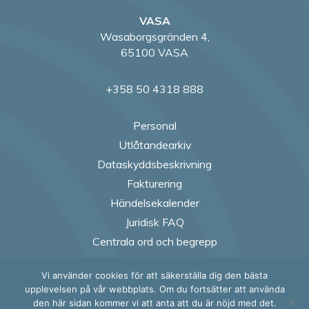
VASA
Wasaborgsgränden 4,
65100 VASA
+358 50 4318 888
Personal
Utlåtandearkiv
Dataskyddsbeskrivning
Fakturering
Händelsekalender
Juridisk FAQ
Centrala ord och begrepp
Vi använder cookies för att säkerställa dig den bästa
Follow us on Fac
Follow us on
Follow us
Follow
upplevelsen på vår webbplats. Om du fortsätter att använda
den här sidan kommer vi att anta att du är nöjd med det.