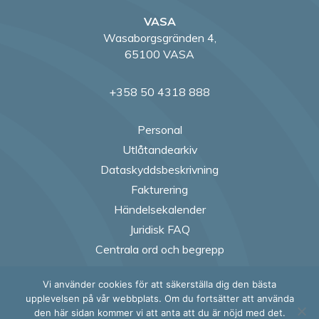
VASA
Wasaborgsgränden 4,
65100 VASA
+358 50 4318 888
Personal
Utlåtandearkiv
Dataskyddsbeskrivning
Fakturering
Händelsekalender
Juridisk FAQ
Centrala ord och begrepp
Vi använder cookies för att säkerställa dig den bästa
Follow us on Fac
Follow us on
Follow us
Follow
upplevelsen på vår webbplats. Om du fortsätter att använda
den här sidan kommer vi att anta att du är nöjd med det.