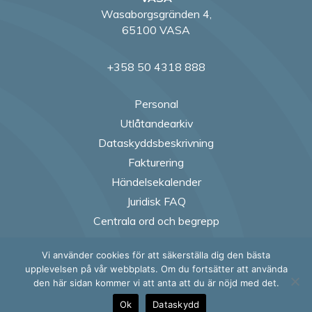
Wasaborgsgränden 4,
65100 VASA
+358 50 4318 888
Personal
Utlåtandearkiv
Dataskyddsbeskrivning
Fakturering
Händelsekalender
Juridisk FAQ
Centrala ord och begrepp
Vi använder cookies för att säkerställa dig den bästa
Follow us on Fac
Follow us on
Follow us
Follow
upplevelsen på vår webbplats. Om du fortsätter att använda
den här sidan kommer vi att anta att du är nöjd med det.
Ok
Dataskydd