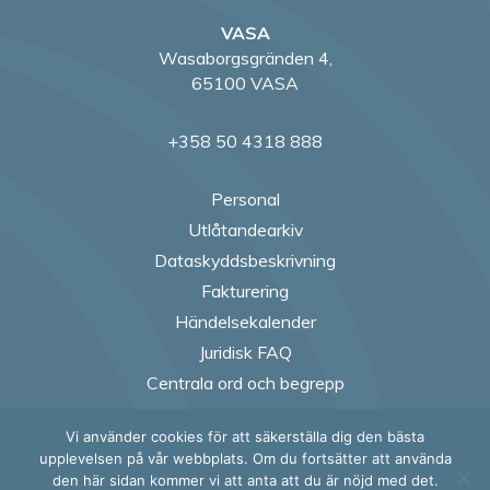
VASA
Wasaborgsgränden 4,
65100 VASA
+358 50 4318 888
Personal
Utlåtandearkiv
Dataskyddsbeskrivning
Fakturering
Händelsekalender
Juridisk FAQ
Centrala ord och begrepp
Vi använder cookies för att säkerställa dig den bästa
Follow us on Fac
Follow us on
Follow us
Follow
upplevelsen på vår webbplats. Om du fortsätter att använda
den här sidan kommer vi att anta att du är nöjd med det.