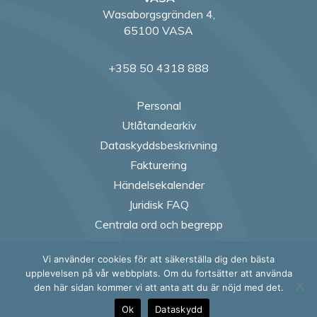
Wasaborgsgränden 4,
65100 VASA
+358 50 4318 888
Personal
Utlåtandearkiv
Dataskyddsbeskrivning
Fakturering
Händelsekalender
Juridisk FAQ
Centrala ord och begrepp
Vi använder cookies för att säkerställa dig den bästa
Follow us on Fac
Follow us on
Follow us
Follow
upplevelsen på vår webbplats. Om du fortsätter att använda
den här sidan kommer vi att anta att du är nöjd med det.
Ok
Dataskydd