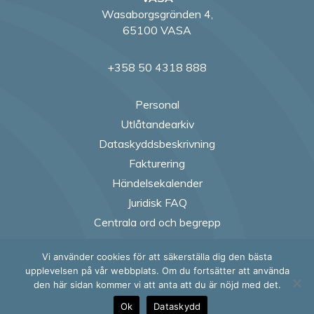
Wasaborgsgränden 4,
65100 VASA
+358 50 4318 888
Personal
Utlåtandearkiv
Dataskyddsbeskrivning
Fakturering
Händelsekalender
Juridisk FAQ
Centrala ord och begrepp
Vi använder cookies för att säkerställa dig den bästa
Follow us on Fac
Follow us on
Follow us
Follow
upplevelsen på vår webbplats. Om du fortsätter att använda
den här sidan kommer vi att anta att du är nöjd med det.
Ok
Dataskydd