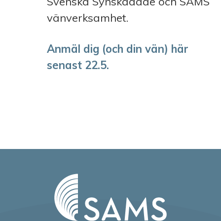
Svenska Synskadade och SAMS
vänverksamhet.
Anmäl dig (och din vän) här
senast 22.5.