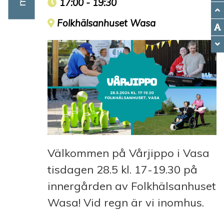
Event time
17:00 - 19:30
Event location
Folkhälsanhuset Wasa
Välkommen på Vårjippo i Vasa
tisdagen 28.5 kl. 17-19.30 på
innergården av Folkhälsanhuset
Wasa! Vid regn är vi inomhus.