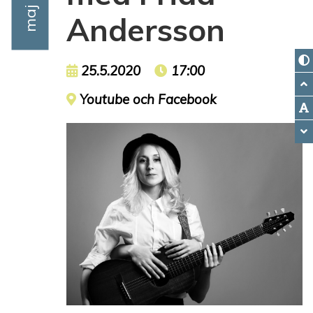
Andersson
Event date
25.5.2020
Event time
17:00
Event location
Youtube och Facebook