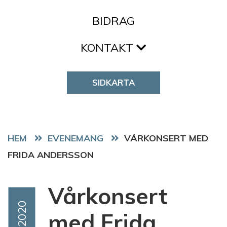
BIDRAG
KONTAKT
SIDKARTA
HEM
EVENEMANG
VÅRKONSERT MED
FRIDA ANDERSSON
Vårkonsert
Event Date
Maj 2020
med Frida