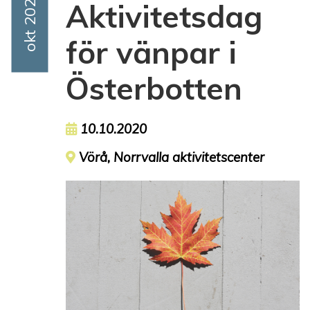
Event Date
Okt 2020
Aktivitetsdag
för vänpar i
Österbotten
Event date
10.10.2020
Event location
Vörå, Norrvalla aktivitetscenter