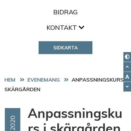
BIDRAG
KONTAKT
SIDKARTA
HEM
EVENEMANG
ANPASSNINGSKURS I
SKÄRGÅRDEN
Anpassningsku
Event Date
Aug 2020
rs i skärgården