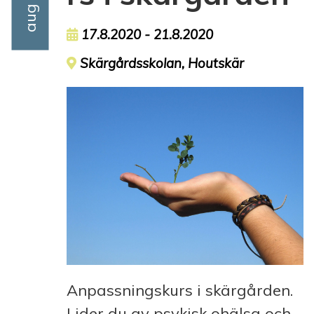
Event date
17.8.2020 - 21.8.2020
Event location
Skärgårdsskolan, Houtskär
Anpassningskurs i skärgården.
Lider du av psykisk ohälsa och