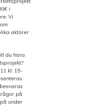
arbetsprojekt
00€ i
re. Vi
 om
lika aktörer
ll du höra
sprojekt?
1 kl. 15-
esenteras
 besvaras
frågor på
 på under