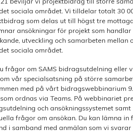
21 beviljar vi projektbidrag till större sam
et sociala området. Vi tilldelar totalt 30 0
ktbidrag som delas ut till högst tre mottaga
mnar ansökningar för projekt som handlar
kande, utveckling och samarbeten mellan o
det sociala området.
u frågor om SAMS bidragsutdelning eller vi
om vår specialsatsning på större samarbet
mmen med på vårt bidragswebbinarium 9.1
 som ordnas via Teams. På webbinariet pr
gsutdelning och ansökningssystemet samt
uella frågor om ansökan. Du kan lämna in 
nd i samband med anmälan som vi svarar