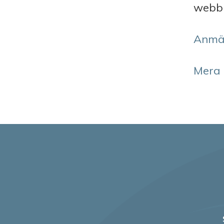
webbi
Anmäl
Mera 