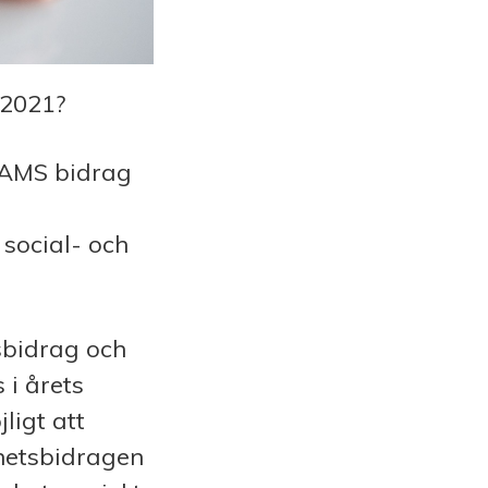
 2021?
SAMS bidrag
social- och
sbidrag och
 i årets
ligt att
hetsbidragen