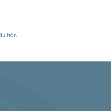
du här.
f