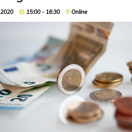
t date
.2020
Event time
15:00 - 16:30
Event location
Online