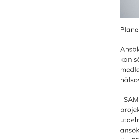
Plane
Ansök
kan s
medle
hälso
I SAM
proje
utdel
ansök