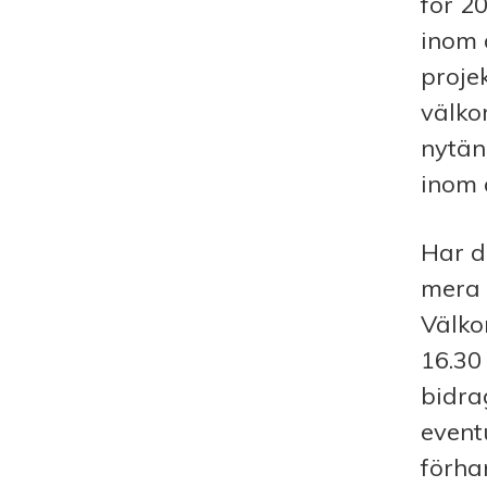
för 20
inom d
proje
välko
nytän
inom 
Har d
mera 
Välko
16.30
bidra
event
förha