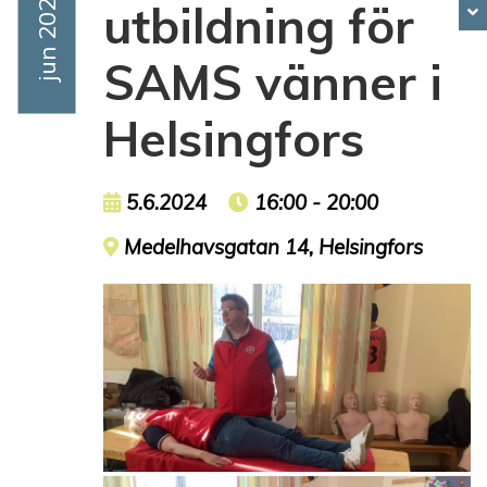
Event Date
Jun 2024
utbildning för
SAMS vänner i
Helsingfors
Event date
5.6.2024
Event time
16:00 - 20:00
Event location
Medelhavsgatan 14, Helsingfors