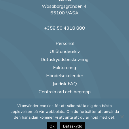
Wasaborgsgränden 4,
65100 VASA
+358 50 4318 888
Personal
Utlåtandearkiv
Dataskyddsbeskrivning
Fakturering
Händelsekalender
Juridisk FAQ
Centrala ord och begrepp
Vi använder cookies för att säkerställa dig den bästa
Follow us on Fac
Follow us on
Follow us
Follow
upplevelsen på vår webbplats. Om du fortsätter att använda
den här sidan kommer vi att anta att du är nöjd med det.
Ok
Dataskydd