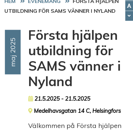
HEM
EVENEMANG
FÖRSTA HJÄLPEN
UTBILDNING FÖR SAMS VÄNNER I NYLAND
Första hjälpen
Event Date
Maj 2025
utbildning för
SAMS vänner i
Nyland
Event date
21.5.2025 - 21.5.2025
Event location
Medelhavsgatan 14 C, Helsingfors
Välkommen på Första hjälpen