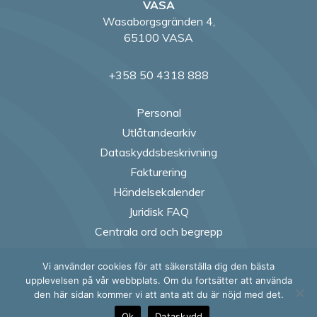
VASA
Wasaborgsgränden 4,
65100 VASA
+358 50 4318 888
Personal
Utlåtandearkiv
Dataskyddsbeskrivning
Fakturering
Händelsekalender
Juridisk FAQ
Centrala ord och begrepp
Vi använder cookies för att säkerställa dig den bästa
Follow us on Fac
Follow us on
Follow us
Follow
upplevelsen på vår webbplats. Om du fortsätter att använda
den här sidan kommer vi att anta att du är nöjd med det.
Ok
Dataskydd