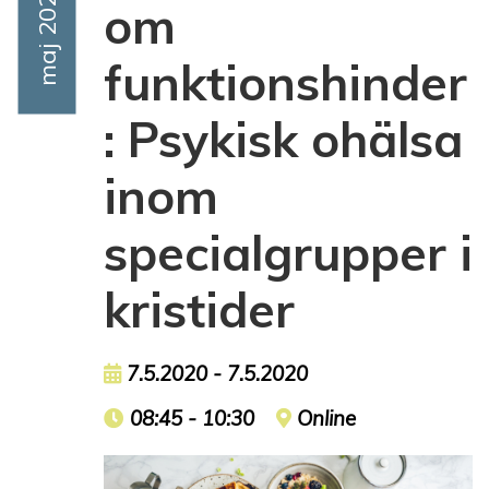
Event Date
Maj 2020
om
funktionshinder
: Psykisk ohälsa
inom
specialgrupper i
kristider
Event date
7.5.2020 - 7.5.2020
Event time
08:45 - 10:30
Event location
Online