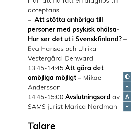
från att ha fått en diagnos till
acceptans
–
Att stötta anhöriga till
personer med psykisk ohälsa-
Hur ser det ut i Svenskfinland?
–
Eva Hanses och Ulrika
Vestergård-Denward
13:45-14:45
Att göra det
omöjliga möjligt
– Mikael
Andersson
14:45-15:00
Avslutningsord
av
SAMS jurist Marica Nordman
Talare