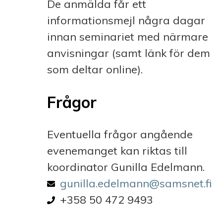
De anmälda får ett
informationsmejl några dagar
innan seminariet med närmare
anvisningar (samt länk för dem
som deltar online).
Frågor
Eventuella frågor angående
evenemanget kan riktas till
koordinator Gunilla Edelmann.
Email address
gunilla.edelmann@samsnet.fi
Phone number
+358 50 472 9493