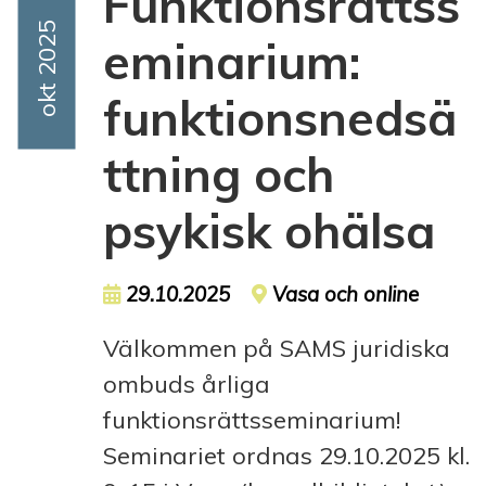
Funktionsrättss
Event Date
Okt 2025
eminarium:
funktionsnedsä
ttning och
psykisk ohälsa
Event date
29.10.2025
Event location
Vasa och online
Välkommen på SAMS juridiska
ombuds årliga
funktionsrättsseminarium!
Seminariet ordnas 29.10.2025 kl.